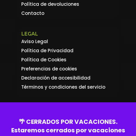
Política de devoluciones
Contacto
LEGAL
Aviso Legal
Política de Privacidad
Política de Cookies
Preferencias de cookies
Declaración de accesibilidad
Términos y condiciones del servicio
🌴 CERRADOS POR VACACIONES.
Utilizamos cookies propias y de terceros para analítica
Estaremos cerrados por vacaciones
de tus hábitos de navegación y para asegurar la